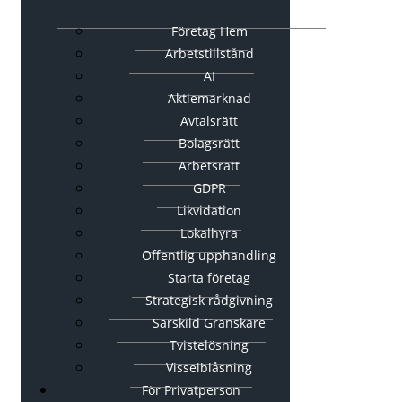
Företag Hem
Arbetstillstånd
AI
Aktiemarknad
Avtalsrätt
Bolagsrätt
Arbetsrätt
GDPR
Likvidation
Lokalhyra
Offentlig upphandling
Starta företag
Strategisk rådgivning
Särskild Granskare
Tvistelösning
Visselblåsning
För Privatperson