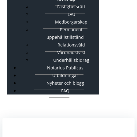
Fastighetsrätt
LVU
Medborgarskap
Permanent
uppehållstillstånd
Relationsvåld
Vårdnadstvist
Underhållsbidrag
Notarius Publicus
Utbildningar
Nyheter och blogg
FAQ