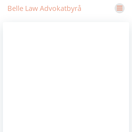
Hoppa
Belle Law Advokatbyrå
till
innehåll