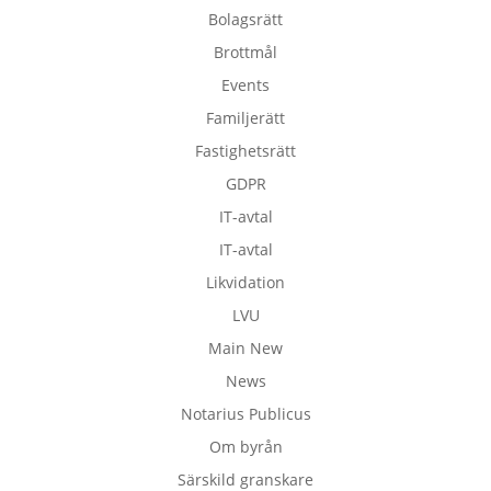
Bolagsrätt
Brottmål
Events
Familjerätt
Fastighetsrätt
GDPR
IT-avtal
IT-avtal
Likvidation
LVU
Main New
News
Notarius Publicus
Om byrån
Särskild granskare