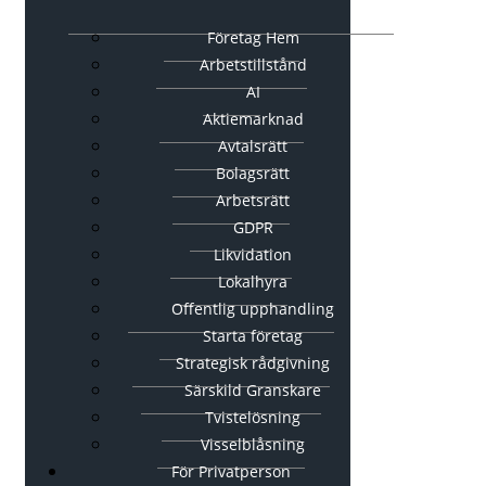
Företag Hem
Arbetstillstånd
AI
Aktiemarknad
Avtalsrätt
Bolagsrätt
Arbetsrätt
GDPR
Likvidation
Lokalhyra
Offentlig upphandling
Starta företag
Strategisk rådgivning
Särskild Granskare
Tvistelösning
Visselblåsning
För Privatperson