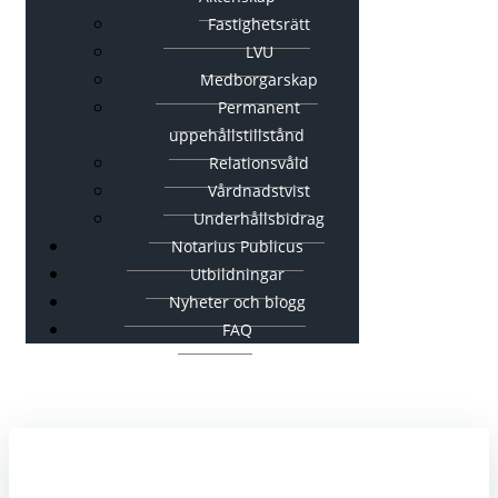
Fastighetsrätt
LVU
Medborgarskap
Permanent
uppehållstillstånd
Relationsvåld
Vårdnadstvist
Underhållsbidrag
Notarius Publicus
Utbildningar
Nyheter och blogg
FAQ