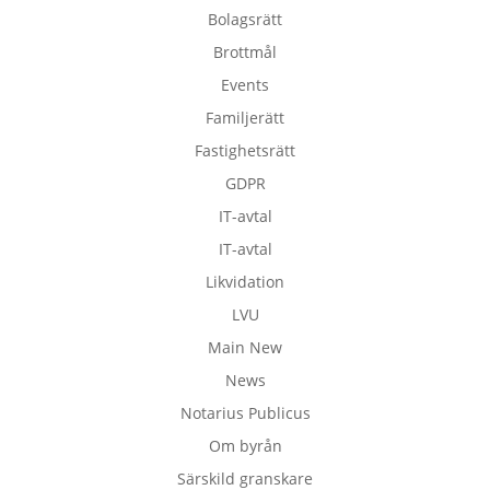
Bolagsrätt
Brottmål
Events
Familjerätt
Fastighetsrätt
GDPR
IT-avtal
IT-avtal
Likvidation
LVU
Main New
News
Notarius Publicus
Om byrån
Särskild granskare