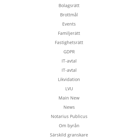
Bolagsrätt
Brottmål
Events
Familjerätt
Fastighetsrätt
GDPR
IT-avtal
IT-avtal
Likvidation
LVU
Main New
News
Notarius Publicus
Om byrån
Särskild granskare