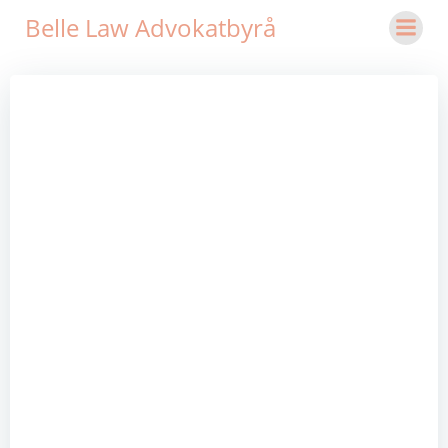
Hoppa
Belle Law Advokatbyrå
till
innehåll