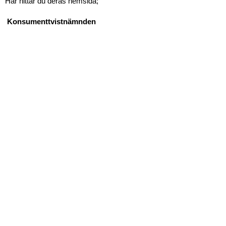
Här hittar du deras hemsida;
Konsumenttvistnämnden