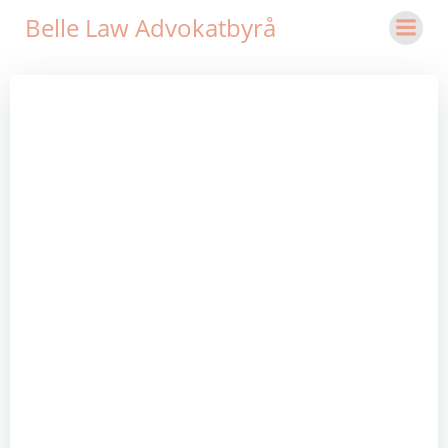
Hoppa
Belle Law Advokatbyrå
till
innehåll