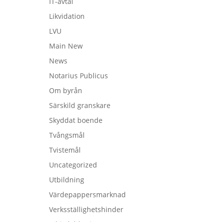
IT-avtal
Likvidation
LVU
Main New
News
Notarius Publicus
Om byrån
Särskild granskare
Skyddat boende
Tvångsmål
Tvistemål
Uncategorized
Utbildning
Värdepappersmarknad
Verksställighetshinder