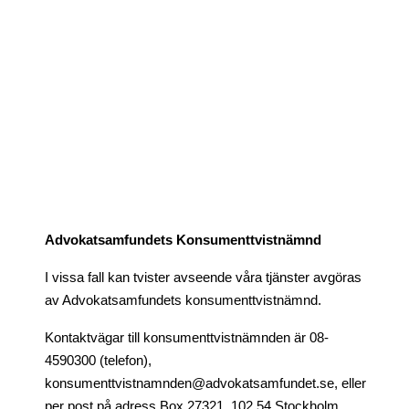
Advokatsamfundets Konsumenttvistnämnd
I vissa fall kan tvister avseende våra tjänster avgöras
av Advokatsamfundets konsumenttvistnämnd.
Kontaktvägar till konsumenttvistnämnden är 08-
4590300 (telefon),
konsumenttvistnamnden@advokatsamfundet.se, eller
per post på adress Box 27321, 102 54 Stockholm.