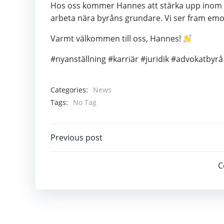
Hos oss kommer Hannes att stärka upp inom 
arbeta nära byråns grundare. Vi ser fram emot
Varmt välkommen till oss, Hannes!
#nyanställning #karriär #juridik #advokatbyrå
Categories:
News
Tags:
No Tag
Post
Previous post
navigation
C