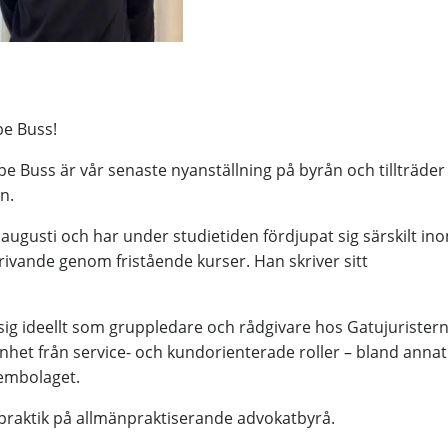
be Buss!
e Buss är vår senaste nyanställning på byrån och tillträder
n.
augusti och har under studietiden fördjupat sig särskilt in
krivande genom fristående kurser. Han skriver sitt
ig ideellt som gruppledare och rådgivare hos Gatujuristern
nhet från service- och kundorienterade roller – bland anna
tembolaget.
 praktik på allmänpraktiserande advokatbyrå.