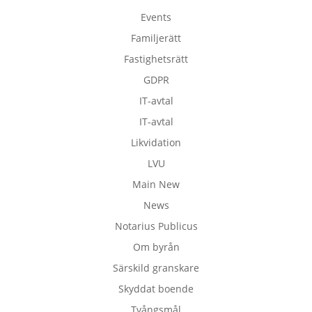
Events
Familjerätt
Fastighetsrätt
GDPR
IT-avtal
IT-avtal
Likvidation
LVU
Main New
News
Notarius Publicus
Om byrån
Särskild granskare
Skyddat boende
Tvångsmål