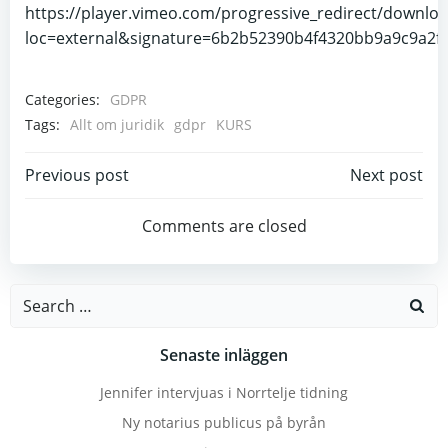
https://player.vimeo.com/progressive_redirect/down
loc=external&signature=6b2b52390b4f4320bb9a9c9a2f
Categories:
GDPR
Tags:
Allt om juridik
gdpr
KURS
Post
Post
Previous post
Next post
navigation
navigation
Comments are closed
Search
for:
Senaste inläggen
Jennifer intervjuas i Norrtelje tidning
Ny notarius publicus på byrån