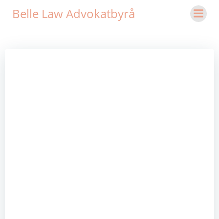
Hoppa
Belle Law Advokatbyrå
till
innehåll