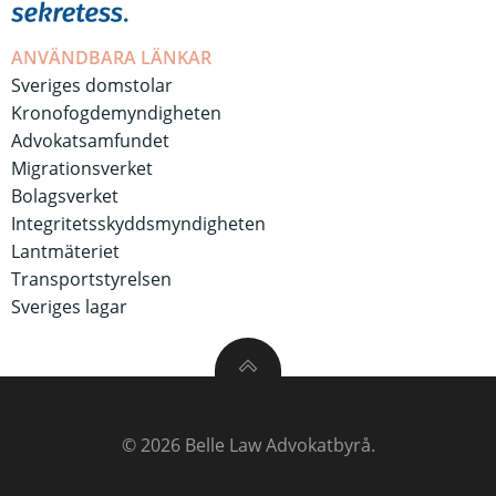
ANVÄNDBARA LÄNKAR
Sveriges domstolar
Kronofogdemyndigheten
Advokatsamfundet
Migrationsverket
Bolagsverket
Integritetsskyddsmyndigheten
Lantmäteriet
Transportstyrelsen
Sveriges lagar
© 2026 Belle Law Advokatbyrå.