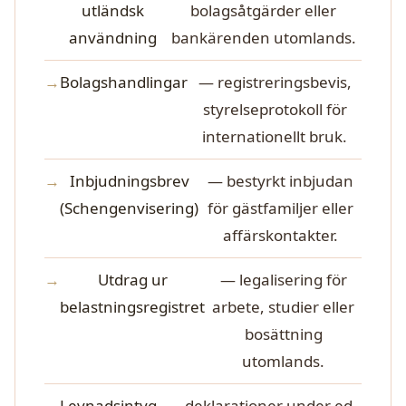
utländsk
bolagsåtgärder eller
användning
bankärenden utomlands.
Bolagshandlingar
— registreringsbevis,
styrelseprotokoll för
internationellt bruk.
Inbjudningsbrev
— bestyrkt inbjudan
(Schengenvisering)
för gästfamiljer eller
affärskontakter.
Utdrag ur
— legalisering för
belastningsregistret
arbete, studier eller
bosättning
utomlands.
Levnadsintyg
— deklarationer under ed