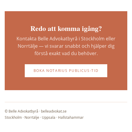
Redo att komma igång?
Kontakta Belle Advokatbyrå i Stockholm eller
Norrtälje — vi svarar snabbt och hjälper dig
förstå exakt vad du behöver.
BOKA NOTARIUS PUBLICUS-TID
© Belle Advokatbyrå · belleadvokat.se
Stockholm · Norrtälje · Uppsala · Hallstahammar