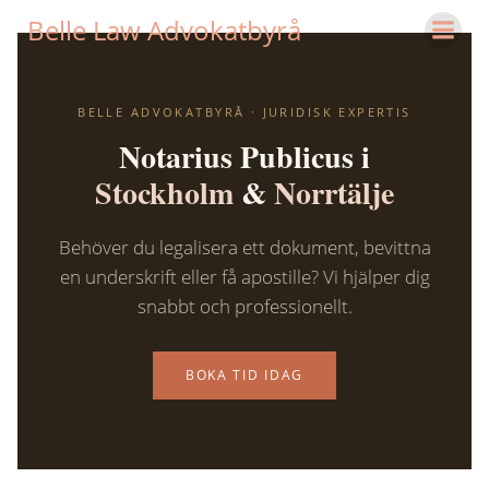
Hoppa
Belle Law Advokatbyrå
till
innehåll
BELLE ADVOKATBYRÅ · JURIDISK EXPERTIS
Notarius Publicus i
Stockholm
&
Norrtälje
Behöver du legalisera ett dokument, bevittna
en underskrift eller få apostille? Vi hjälper dig
snabbt och professionellt.
BOKA TID IDAG